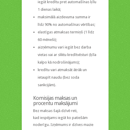
iegūt kredītu pret automašīnas ķīlu
1 dienas laikā;
maksimālā aizdevuma summa ir
līdz 90% no automašīnas vērtības;
elastīgas atmaksas termiņš (1 līdz
60 mēneši);
aizņēmumu vari iegūt bez darba
vietas vai ar sliktu kredītvēsturi (ķīla
kalpo kā nodrošinājums);
kredītu vari atmaksāt ātrāk un
ietaupīt naudu (bez soda
sankcijām).
Komisijas maksas un
procentu maksājumi
Bez maksas šajā dzīvē reti,
kad iespējams iegūt ko patiešām
noderīgu. Izņēmums ir dzīves mazie