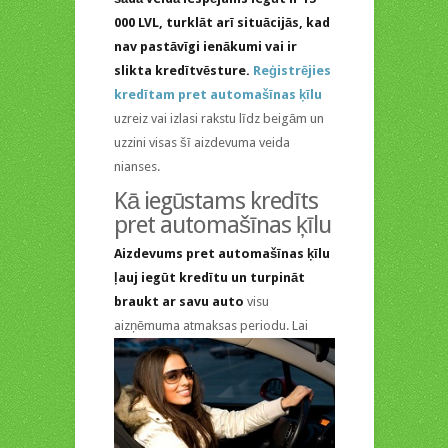
000 LVL, turklāt arī situācijās, kad
nav pastāvīgi ienākumi vai ir
slikta kredītvēsture.
Reģistrējies
kredītam pret automašīnas ķīlu
uzreiz vai izlasi rakstu līdz beigām un
uzzini visas šī aizdevuma veida
nianses.
Kā iegūstams kredīts
pret automašīnas ķīlu
Aizdevums pret automašīnas ķīlu
ļauj iegūt kredītu un turpināt
braukt ar savu auto
visu
aizņēmuma atmaksas
periodu. Lai