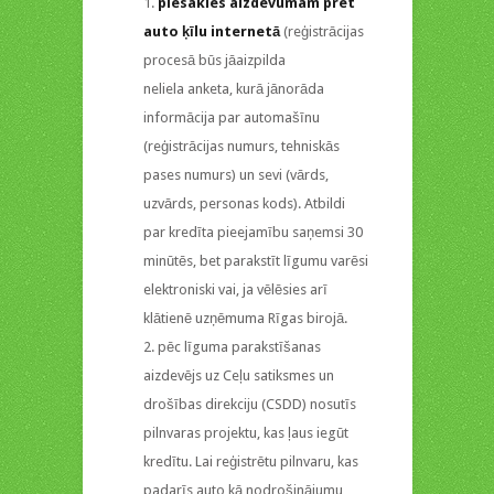
piesakies aizdevumam pret
auto ķīlu internetā
(reģistrācijas
procesā būs jāaizpilda
neliela anketa, kurā jānorāda
informācija par automašīnu
(reģistrācijas numurs, tehniskās
pases numurs) un sevi (vārds,
uzvārds, personas kods). Atbildi
par kredīta pieejamību saņemsi 30
minūtēs, bet parakstīt līgumu varēsi
elektroniski vai, ja vēlēsies arī
klātienē uzņēmuma Rīgas birojā.
pēc līguma parakstīšanas
aizdevējs uz Ceļu satiksmes un
drošības direkciju (CSDD) nosutīs
pilnvaras projektu, kas ļaus iegūt
kredītu. Lai reģistrētu pilnvaru, kas
padarīs auto kā nodrošinājumu