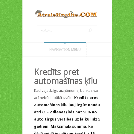
NAVIGATION MENU
Kredīts pret
automašīnas ķīlu
Kad vajadzīgs aizņēmums, bankas var
arī nebūt labākā izvēle.
Kredīts pret
automašīnas ķīlu ļauj iegūt naudu
ātri (1 – 2 dienas) līdz pat 90% no
auto tirgus vērtības uz laiku līdz 5
gadiem. Maksimālā summa, ko
šādā veidā iespējams iegūt ir 15