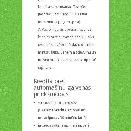
kredīta saņemšanai, Tev būs
jādodas uz tuvāko CSDD filiāli
(neaizmirsti paņemt pasi).
Pēc pilnvaras apstiprināšanas,
kredīts pret automašīnas ķīlu tiks
ieskaitīts tavā kontā dažu desmitu
minūšu laikā. Saņem aizdevumu un
turpini braukt ar savu auto tāpat kā
iepriekš.
Kredīta pret
automašīnu galvenās
priekšrocības
vari uzzināt precīzu sev
pieejamā kredīta apjomu un
nosacījumus 30 minūšu laikā;
ja piedāvājums apmierina, vari