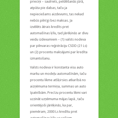
prieciņi – saulriets, peldēšanās jūrā,
atpūta pie dabas, taču ja
nepieciešams aizdevums, tas nekad
nebūs pilnīgi bez maksas. Ja
izvēlēts ātrais kredīts pret
automašīnas ķīlu, tad jārēķinās ar divu
veidu izdevumiem – (1) valsts nodeva
par pilnvaras reģistrāciju CSDD (21 Ls)
un (2) procentu maksājumi par kredīta
izmantošanu.
Valsts nodeva ir konstanta visu auto
marku un modeļu automašīnām, taču
procentu likme atšķirsies atkarībā no
aizņēmuma termiņa, summas un auto
īpatnībām. Precīzu procentu likmi vari
uzzināt uzņēmuma mājas lapā , taču
orientējoši jārēķinās, ka par,
piemēram, 2000 Ls kredītu pret
automašīnas ķīlu uz sešiem