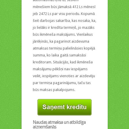
mēnešiem būs jāmaksā 412 Ls mēnesī
jeb 2472 Ls par visu periodu. Kopumā
šeit darbojas sakarība, kas nosaka, ka,
jo lielāks ir kredīta termiņš, jo mazāks
būs ikmēneša maksājums. Vienlaikus
jārēķinās, ka pagarinot aizdevuma
atmaksas termiņu palielināsies kopējā
summa, ko laika gaitā samaksāsi
kreditoram. Situācijās, kad ikmēneša
maksājumu pēkšņi nav iespējams
veikt, iespējams vienoties ar aizdevēju
par termiņa pagarinājumu, taču tas
būs maksas pakalpojums.
Naudas atmaksa un atbildīga
aizņemšanās