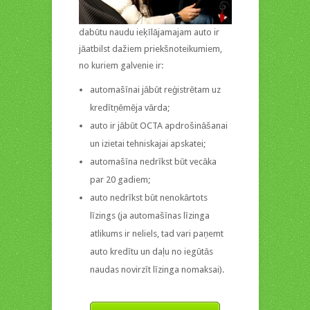
dabūtu naudu ieķīlājamajam auto ir
jāatbilst dažiem priekšnoteikumiem,
no kuriem galvenie ir:
automašīnai jābūt reģistrētam uz
kredītņēmēja vārda;
auto ir jābūt OCTA apdrošināšanai
un izietai tehniskajai apskatei;
automašīna nedrīkst būt vecāka
par 20 gadiem;
auto nedrīkst būt nenokārtots
līzings (ja automašīnas līzinga
atlikums ir neliels, tad vari paņemt
auto kredītu un daļu no iegūtās
naudas novirzīt līzinga nomaksai).