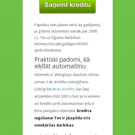
Papildus tam jāņem vērā, ka gadījumā,
ja gribēsi aizņemties vairāk par 2000
Ls, Tev uz līguma darbības
termiņu būs jāiegādājas KASKO
apdrošināšana.
Praktiski padomi, kā
ieķīlāt automašīnu
Internets ir atvieglojis daudzas dzīves
jomas, t.sk. kredītu izsniegšanu.
Līdzīgi kā
ātrais kredīts
, kas ļauj
aizņemties līdz 200 Ls bez procentiem
arī kredīts pret automašīnas ķīlu ir
brīvi pieejams internetā.
Kredīta
iegūšanai Tev ir jāizpilda trīs
vienkāršas darbības
: