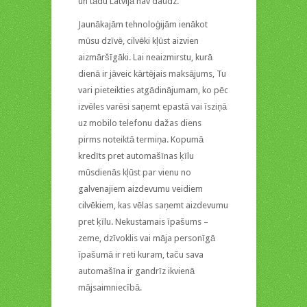
un tādu Latvijā nav daudz.
Jaunākajām tehnoloģijām ienākot
mūsu dzīvē, cilvēki kļūst aizvien
aizmāršīgāki. Lai neaizmirstu, kurā
dienā ir jāveic kārtējais maksājums, Tu
vari pieteikties atgādinājumam, ko pēc
izvēles varēsi saņemt epastā vai īsziņā
uz mobilo telefonu dažas diens
pirms noteiktā termiņa. Kopumā
kredīts pret automašīnas ķīlu
mūsdienās kļūst par vienu no
galvenajiem aizdevumu veidiem
cilvēkiem, kas vēlas saņemt aizdevumu
pret ķīlu. Nekustamais īpašums –
zeme, dzīvoklis vai māja personīgā
īpašumā ir reti kuram, taču sava
automašīna ir gandrīz ikvienā
mājsaimniecībā.