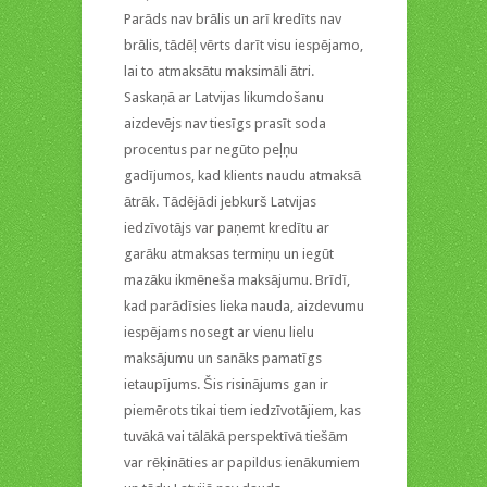
Parāds nav brālis un arī kredīts nav
brālis, tādēļ vērts darīt visu iespējamo,
lai to atmaksātu maksimāli ātri.
Saskaņā ar Latvijas likumdošanu
aizdevējs nav tiesīgs prasīt soda
procentus par negūto peļņu
gadījumos, kad klients naudu atmaksā
ātrāk. Tādējādi jebkurš Latvijas
iedzīvotājs var paņemt kredītu ar
garāku atmaksas termiņu un iegūt
mazāku ikmēneša maksājumu. Brīdī,
kad parādīsies lieka nauda, aizdevumu
iespējams nosegt ar vienu lielu
maksājumu un sanāks pamatīgs
ietaupījums. Šis risinājums gan ir
piemērots tikai tiem iedzīvotājiem, kas
tuvākā vai tālākā perspektīvā tiešām
var rēķināties ar papildus ienākumiem