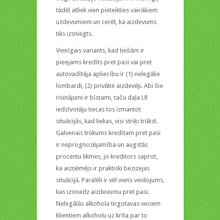
tādēļ atliek vien pieteikties vairākiem
uzdevumiem un cerēt, ka aizdevums
tiks izsniegts.
Vienīgais variants, kad tiešām ir
pieejams kredīts pret pasi vai pret
autovadītāja apliecību ir (1) nelegālie
lombardi, (2) privātie aizdevēji. Abi šie
risinājumi ir bīstami, taču daļa LR
iedzīvotāju tiecas tos izmantot
situācijās, kad liekas, visi striķi trūkst.
Galvenais trūkums kredītam pret pasi
ir neprognozējamība un augstās
procentu likmes, jo kreditors saprot,
ka aizņēmējs ir praktiski bezizejas
situācijā. Paralēli ir vēl viens veidojums,
kas izsniedz aizdevumu pret pasi.
Nelegālās alkohola tirgotavas veciem
klientiem alkoholu uz krīta par to