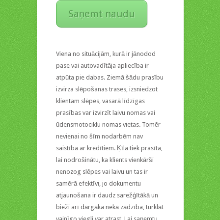
Saņemt naudu
Viena no situācijām, kurā ir jānodod
pase vai autovadītāja apliecība ir
atpūta pie dabas. Ziemā šādu prasību
izvirza slēpošanas trases, izsniedzot
klientam slēpes, vasarā līdzīgas
prasības var izvirzīt laivu nomas vai
ūdensmotociklu nomas vietas. Tomēr
nevienai no šīm nodarbēm nav
saistība ar kredītiem. Ķīla tiek prasīta,
lai nodrošinātu, ka klients vienkārši
nenozog slēpes vai laivu un tas ir
samērā efektīvi, jo dokumentu
atjaunošana ir daudz sarežģītākā un
bieži arī dārgāka nekā zādzība, turklāt
vainīgo viegli var atrast. Lai saņemtu