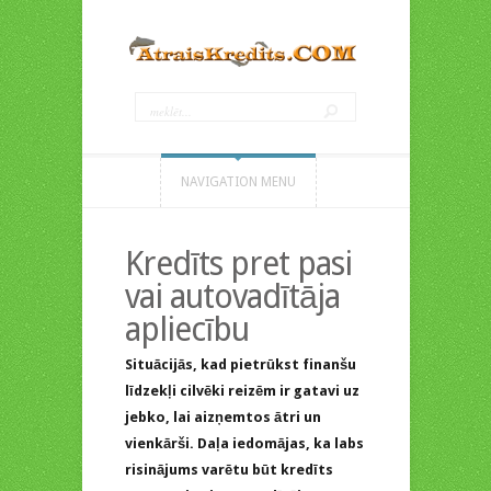
NAVIGATION MENU
Kredīts pret pasi
vai autovadītāja
apliecību
Situācijās, kad pietrūkst finanšu
līdzekļi cilvēki reizēm ir gatavi uz
jebko, lai aizņemtos ātri un
vienkārši. Daļa iedomājas, ka labs
risinājums varētu būt kredīts