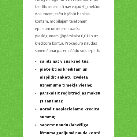
kredītu internetā nav vajadzīgi nekādi
dokumenti, taču ir jābūt bankas
kontam, mobilajam telefonam,
epastam un internetbankas
pieslēgumam (jāpārskaita 0,01 Ls uz
kreditora kontu). Procedūra naudas
saņemšanai paredz šādu soļu izpildi:
salīdzināt visus kredītus;
pieteikties kredītam un
aizpildīt anketu izvēlētā
uzņēmuma tīmekļa vietnē;
pārskaitīt reģistrācijas maksu
(1 santīms);
norādīt nepieciešamo kredīta
summu;
saņemt naudu (labvēlīga
lēmuma gadījumā nauda kontā