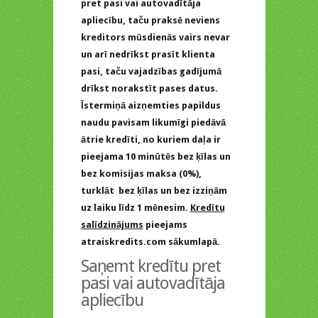
pret pasi vai autovadītāja
apliecību, taču praksē neviens
kreditors mūsdienās vairs nevar
un arī nedrīkst prasīt klienta
pasi, taču vajadzības gadījumā
drīkst norakstīt pases datus.
Īstermiņā aizņemties papildus
naudu pavisam likumīgi piedāvā
ātrie kredīti, no kuriem daļa ir
pieejama 10 minūtēs bez ķīlas un
bez komisijas maksa (0%),
turklāt bez ķīlas un bez izziņām
uz laiku līdz 1 mēnesim.
Kredītu
salīdzinājums
pieejams
atraiskredits.com sākumlapā.
Saņemt kredītu pret
pasi vai autovadītāja
apliecību