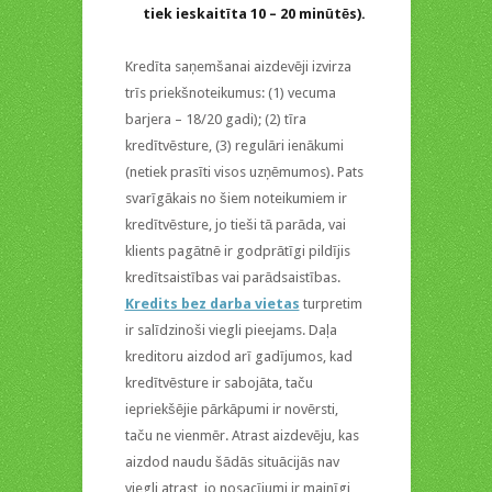
tiek ieskaitīta 10 – 20 minūtēs).
Kredīta saņemšanai aizdevēji izvirza
trīs priekšnoteikumus: (1) vecuma
barjera – 18/20 gadi); (2) tīra
kredītvēsture, (3) regulāri ienākumi
(netiek prasīti visos uzņēmumos). Pats
svarīgākais no šiem noteikumiem ir
kredītvēsture, jo tieši tā parāda, vai
klients pagātnē ir godprātīgi pildījis
kredītsaistības vai parādsaistības.
Kredits bez darba vietas
turpretim
ir salīdzinoši viegli pieejams. Daļa
kreditoru aizdod arī gadījumos, kad
kredītvēsture ir sabojāta, taču
iepriekšējie pārkāpumi ir novērsti,
taču ne vienmēr. Atrast aizdevēju, kas
aizdod naudu šādās situācijās nav
viegli atrast, jo nosacījumi ir mainīgi,