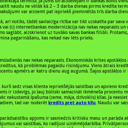
noteiktajā termiņā. Ja jums un aizdevējam ir bankas konts vie
ārskaitīt naudu ne vēlāk kā 2 – 3 darba dienas pirms kredīta te
aksājumi var aizņemt pat iepriekš pieminētās trīs darba dien
, arī notiks, tādēļ savlaicīga rīcība var tikt uzskatīta par sav
 vai (c) internetbankas modernizācija nav nekas neparasts un v
ms saglābt, aizskrienot uz tuvāko savas bankas filiāli. Protams
rmiņa pagarināšanu, kas nekad nav lēts prieks.
jas mūsdienās nav nekas neparasts. Ekonomiskās krīzes apstākļ
 kredītus, kā problēmas pagaidu risinājumu. Viens ātrais kred
rocentu apmērs ar katru dienu aug augumā. Šajos apstākļos ir 
js, kurš sedz visas klienta iepriekšējās saistības un apvieno k
ts ir izdevīgs, jo ļauj būtiski samazināt ikmēneša procentu 
ēc nekustamā īpašuma (zeme, māja, dzīvoklis) ķīlas. Ja neesiet
gadiem, tad var noderēt
kredīts pret auto ķīlu
. Naudu var saņ
ad parādsaistību apjoms ir sasniedzis kritisku masu un parāda
sājumus vai saistības, ko radījusi uzņēmējdarbība. Privātpers