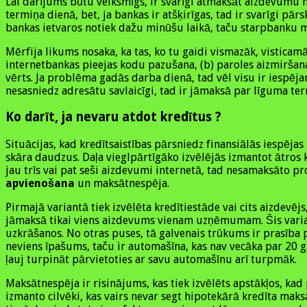
Lai darījums būtu veiksmīgs, ir svarīgi atmaksāt aizdevumu 
termiņa dienā, bet, ja bankas ir atšķirīgas, tad ir svarīgi p
bankas ietvaros notiek dažu minūšu laikā, taču starpbanku m
Mērfija likums nosaka, ka tas, ko tu gaidi vismazāk, visticamāk
internetbankas pieejas kodu pazušana, (b) paroles aizmiršana
vērts. Ja problēma gadās darba dienā, tad vēl visu ir iespēja
nesasniedz adresātu savlaicīgi, tad ir jāmaksā par līguma te
Ko darīt, ja nevaru atdot kredītus ?
Situācijas, kad kredītsaistības pārsniedz finansiālās iespē
skāra daudzus. Daļa vieglpārtīgāko izvēlējās izmantot ātros
jau trīs vai pat seši aizdevumi internetā, tad nesamaksāto p
apvienošana
un maksātnespēja.
Pirmajā variantā tiek izvēlēta kredītiestāde vai cits aizdevē
jāmaksā tikai viens aizdevums vienam uzņēmumam. Šis varian
uzkrāšanos. No otras puses, tā galvenais trūkums ir prasība p
neviens īpašums, taču ir automašīna, kas nav vecāka par 20 
ļauj turpināt pārvietoties ar savu automašīnu arī turpmāk.
Maksātnespēja ir risinājums, kas tiek izvēlēts apstākļos, k
izmanto cilvēki, kas vairs nevar segt hipotekārā kredīta mak