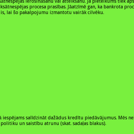
ātnespējas ierosināšanu vai atteikšanu. Ja pieteikums tiek ap
maksātnespējas procesa prasības. Jāatzīmē gan, ka bankrota pro
lis, lai šo pakalpojumu izmantotu vairāk cilvēku.
kurā iespējams salīdzināt dažādus kredītu piedāvājumus. Mēs 
politiku un saistību atrunu (skat. sadaļas blakus).