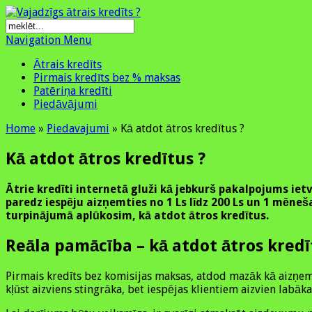
Navigation Menu
Ātrais kredīts
Pirmais kredīts bez % maksas
Patēriņa kredīti
Piedāvājumi
Home
»
Piedavajumi
»
Kā atdot ātros kredītus ?
Kā atdot ātros kredītus ?
Ātrie kredīti internetā gluži kā jebkurš pakalpojums ie
paredz iespēju aizņemties no 1 Ls līdz 200 Ls un 1 mēneš
turpinājumā aplūkosim, kā atdot ātros kredītus.
Reāla pamācība – kā atdot ātros kredī
Pirmais kredīts bez komisijas maksas, atdod mazāk kā aizņemie
kļūst aizviens stingrāka, bet iespējas klientiem aizvien lab