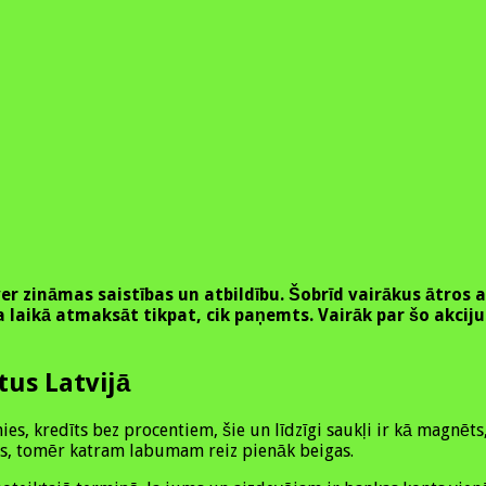
tver zināmas saistības un atbildību. Šobrīd vairākus ātr
a laikā atmaksāt tikpat, cik paņemts. Vairāk par šo akcij
tus Latvijā
s, kredīts bez procentiem, šie un līdzīgi saukļi ir kā magnēts
ākas, tomēr katram labumam reiz pienāk beigas.