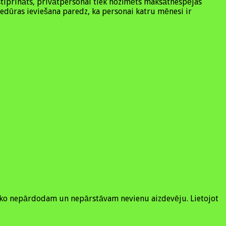
stiprināts, privātpersonai tiek nozīmēts maksātnespējas
cedūras ieviešana paredz, ka personai katru mēnesi ir
neko nepārdodam un nepārstāvam nevienu aizdevēju. Lietojot