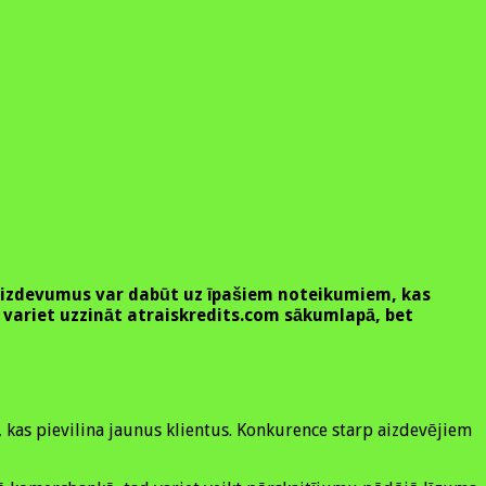
os aizdevumus var dabūt uz īpašiem noteikumiem, kas
u variet uzzināt atraiskredits.com sākumlapā, bet
, kas pievilina jaunus klientus. Konkurence starp aizdevējiem