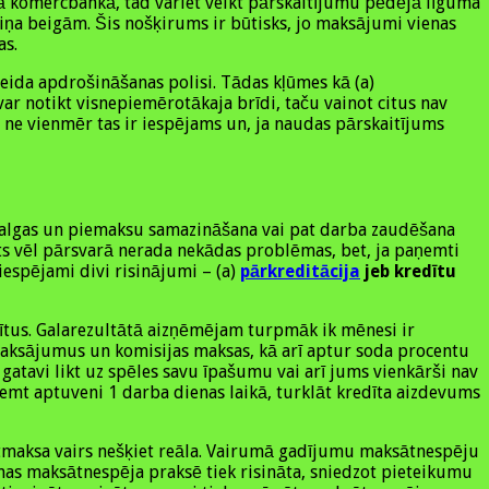
nā komercbankā, tad variet veikt pārskaitījumu pēdējā līguma
rmiņa beigām. Šis nošķirums ir būtisks, jo maksājumi vienas
as.
a veida apdrošināšanas polisi. Tādas kļūmes kā (a)
ar notikt visnepiemērotākaja brīdi, taču vainot citus nav
, ne vienmēr tas ir iespējams un, ja naudas pārskaitījums
os algas un piemaksu samazināšana vai pat darba zaudēšana
īts vēl pārsvarā nerada nekādas problēmas, bet, ja paņemti
iespējami divi risinājumi – (a)
pārkreditācija
jeb kredītu
redītus. Galarezultātā aizņēmējam turpmāk ik mēnesi ir
maksājumus un komisijas maksas, kā arī aptur soda procentu
 gatavi likt uz spēles savu īpašumu vai arī jums vienkārši nav
emt aptuveni 1 darba dienas laikā, turklāt kredīta aizdevums
 atmaksa vairs nešķiet reāla. Vairumā gadījumu maksātnespēju
onas maksātnespēja praksē tiek risināta, sniedzot pieteikumu