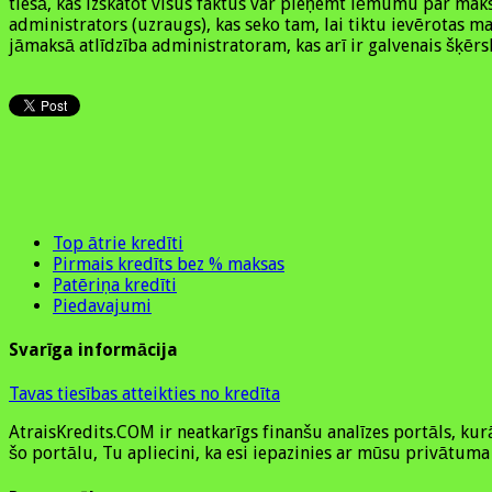
tiesā, kas izskatot visus faktus var pieņemt lēmumu par maks
administrators (uzraugs), kas seko tam, lai tiktu ievērotas 
jāmaksā atlīdzība administratoram, kas arī ir galvenais šķērs
Top ātrie kredīti
Pirmais kredīts bez % maksas
Patēriņa kredīti
Piedavajumi
Svarīga informācija
Tavas tiesības atteikties no kredīta
AtraisKredits.COM ir neatkarīgs finanšu analīzes portāls, 
šo portālu, Tu apliecini, ka esi iepazinies ar mūsu privātuma 