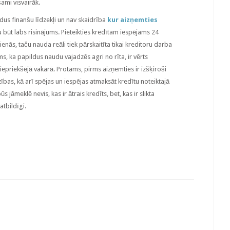
šami visvairāk.
ldus finanšu līdzekļi un nav skaidrība
kur aizņemties
tu būt labs risinājums. Pieteikties kredītam iespējams 24
ienās, taču nauda reāli tiek pārskaitīta tikai kreditoru darba
āms, ka papildus naudu vajadzēs agri no rīta, ir vērts
iepriekšējā vakarā. Protams, pirms aizņemties ir izšķiroši
zības, kā arī spējas un iespējas atmaksāt kredītu noteiktajā
 jāmeklē nevis, kas ir ātrais kredīts, bet, kas ir slikta
atbildīgi.