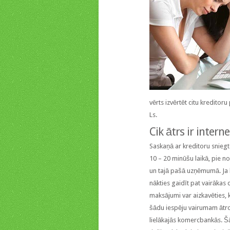
vērts izvērtēt citu kreditor
Ls.
Cik ātrs ir interne
Saskaņā ar kreditoru sniegto
10 – 20 minūšu laikā, pie n
un tajā pašā uzņēmumā. Ja k
nākties gaidīt pat vairākas
maksājumi var aizkavēties, 
šādu iespēju vairumam ātro
lielākajās komercbankās. Š