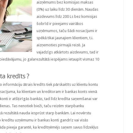
aizņēmums bez komisijas maksas
(0%) uz laiku līdz 30 dienām. Naudas
aizdevums līdz 200 Ls bez komisijas
šobrīd ir pieejams vairākos
uzņēmumos, taču šādi nosacījumi ir
spēkā tikai jaunajiem klientiem, t.i.
aizņemoties pirmajā reizē. Ja
vajadzīgs atkārtots aizdevums, tad ir
u piedāvājumu, jo galarezultātā iespējams ietaupīt vismaz 10
ta kredīts ?
 informāciju ātrais kredīts tiek pārskaitīts uz klientu kontu
osacījuma, ka klientam un kreditoram ir bankas konts vienā
onti ir atšķirīgās bankās, tad līdz kredīta saņemšanai var
 dienas. Tas nenotiek bieži, taču reizēm starpbanku
kā rezultātā nauda iesprūst starp bankām. Lai novērstu
 kredītu uzņēmumu ir bankas konti gandrīz vai visās
āda pieeja garantē, ka kredītņēmējs saņem savus līdzekļus