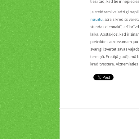
tieši tad, kad tie ir nepiecie
Ja steidzami vajadzīgi papi
naudu
, ātrais kredīts varē
stundas diennaktī, arī brīvd
laikā. Apstākļos, kad ir zin
pieteikties aizdevumam jau 
svarīgi izvērtēt savas vajad
termiņā. Pretējā gadījumā būs
kredītvēsture. Aizņemieties 