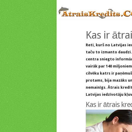
Kas ir ātra
Reti, kurš no Latvijas i
taču to izmanto daudzi.
centra sniegto informāc
vairāk par 140 miljoniem
cilvēku katrs ir paņēmuš
protams, bija mazāks un
nemainīgs. Ātrais kredīts
Latvijas iedzīvotāju kļu
Kas ir ātrais kr