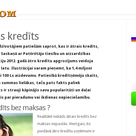
is kredīts
edzīvotājiem patiešām saprot, kas ir ātrais kredīts,
 Saskaņā ar Patērētāju tiesību un aizsardzības
iju 2012. gadā ātro kredītu apgrozījums veidoja
 latu. Ilustrācijai varam pieņemt, ka 1,4 miljoni
i 100 Ls aizdevumu. Patiesībā kredītņēmēju skaits,
 summas lielākas, taču pats fakts paliek
 ir strauji kāpinājis savu popularitāti un daļai
vis par pieradumu vai ikdienas nepieciešamību.
edīts bez maksas ?
Realitātē nekāds ātrais kredīts bez
maksas nepastāv. Vienīgais, ko
piedāvā ātro kredītu uzņēmumi ir