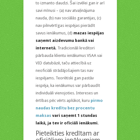
to izmanto daudzi. Šai izvēlei gan ir arī
savi mīnusi – (a) nav atvaļinājuma
nauda, (b) nav sociālās garantijas, (c)
nav pilnvērtīgas iespējas pierādīt
savus ienākumus, (d)
mazas iespējas
saņemt aizdevumu bankā vai
internetā.
Tradicionāli kreditori
pārbauda klientu ienākumus VSAA vai
VID datubāzē, taču attiecībā uz
neoficiāli strādājošajiem tas nav
iespējams. Teorētiski gan pastāv
iespēja, ka ienākumus var pārbaudīt
individuāli vienojoties. Intereses un
ērtības pēc vērts aplūkot, kuru
pirmo
naudas kredītu bez procentu
maksas
vari saņemt 1 stundas
laikā, ja tev ir oficiāli ienākumi.
Pieteikties kredītam ar