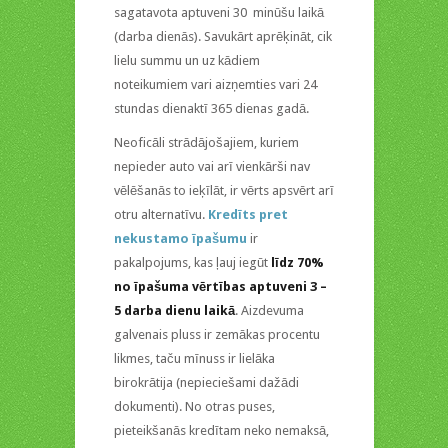
sagatavota aptuveni 30 minūšu laikā
(darba dienās). Savukārt aprēķināt, cik
lielu summu un uz kādiem
noteikumiem vari aizņemties vari 24
stundas dienaktī 365 dienas gadā.
Neoficāli strādājošajiem, kuriem
nepieder auto vai arī vienkārši nav
vēlēšanās to ieķīlāt, ir vērts apsvērt arī
otru alternatīvu.
Kredīts pret
nekustamo īpašumu
ir
pakalpojums, kas ļauj iegūt
līdz 70%
no īpašuma vērtības aptuveni 3 –
5 darba dienu laikā
. Aizdevuma
galvenais pluss ir zemākas procentu
likmes, taču mīnuss ir lielāka
birokrātija (nepieciešami dažādi
dokumenti). No otras puses,
pieteikšanās kredītam neko nemaksā,