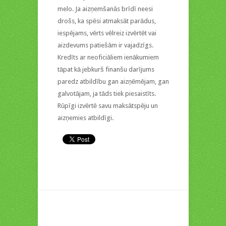
melo. Ja aizņemšanās brīdī neesi
drošs, ka spēsi atmaksāt parādus,
iespējams, vērts vēlreiz izvērtēt vai
aizdevums patiešām ir vajadzīgs.
Kredīts ar neoficiāliem ienākumiem
tāpat kā jebkurš finanšu darījums
paredz atbildību gan aizņēmējam, gan
galvotājam, ja tāds tiek piesaistīts.
Rūpīgi izvērtē savu maksātspēju un
aizņemies atbildīgi.