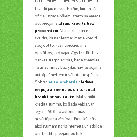
oficiāliem ienākumiem
Ievadā jau noskaidrojām, kur un kā
oficiāli strādājošiem īstermiņā varētu
būt pieejams
ātrais kredīts bez
procentiem
. Vienlaikus gan ir
skaidrs, ka ne vienmēr mazie kredīti
spēj dot to, kas nepieciešams.
Apstākļos, kad vajadzīgs kredīts bez
bankas starpniecības, bet aizņemties
lielas summas bez ķīlas nav iespējams,
autoīpašniekiem ir vēl citas iespējas.
Šobrīd
autolombards
piedāvā
iespēju aizņemties un turpināt
braukt ar savu auto
. Maksimālā
kredīta summa, ko šādā veidā vari
iegūt ir 90% no automašīnas
novērtējuma vērtības. Pieteikšanās
aizdevumam noris internetā un atbilde
par kredīta pieejamību tiek