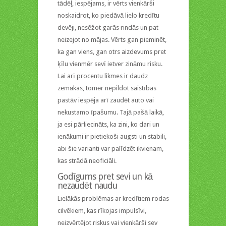
tādēļ, iespējams, ir vērts vienkārši
noskaidrot, ko piedāvā lielo kredītu
devēji, nesēžot garās rindās un pat
neizejot no mājas. Vērts gan pieminēt,
ka gan viens, gan otrs aizdevums pret
ķīlu vienmēr sevī ietver zināmu risku.
Lai arī procentu likmes ir daudz
zemākas, tomēr nepildot saistības
pastāv iespēja arī zaudēt auto vai
nekustamo īpašumu. Tajā pašā laikā,
ja esi pārliecināts, ka zini, ko dari un
ienākumi ir pietiekoši augsti un stabili,
abi šie varianti var palīdzēt ikvienam,
kas strādā neoficiāli.
Godīgums pret sevi un kā
nezaudēt naudu
Lielākās problēmas ar kredītiem rodas
cilvēkiem, kas rīkojas impulsīvi,
neizvērtējot riskus vai vienkārši sev