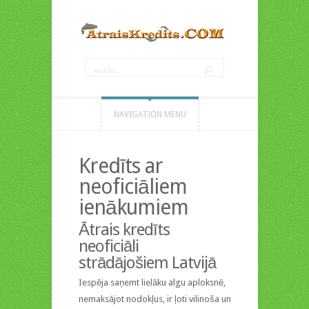
NAVIGATION MENU
Kredīts ar
neoficiāliem
ienākumiem
Ātrais kredīts
neoficiāli
strādājošiem Latvijā
Iespēja saņemt lielāku algu aploksnē,
nemaksājot nodokļus, ir ļoti vilinoša un