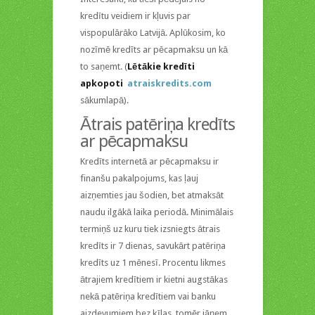
kredītu veidiem ir kļuvis par
vispopulārāko Latvijā. Aplūkosim, ko
nozīmē kredīts ar pēcapmaksu un kā
to saņemt. (
Lētākie kredīti
apkopoti
atraiskredits.com
sākumlapā).
Ātrais patēriņa kredīts
ar pēcapmaksu
Kredīts internetā ar pēcapmaksu ir
finanšu pakalpojums, kas ļauj
aizņemties jau šodien, bet atmaksāt
naudu ilgākā laika periodā. Minimālais
termiņš uz kuru tiek izsniegts ātrais
kredīts ir 7 dienas, savukārt patēriņa
kredīts uz 1 mēnesī. Procentu likmes
ātrajiem kredītiem ir kietni augstākas
nekā patēriņa kredītiem vai banku
aizdevumiem bez ķīlas, tomēr jāņem