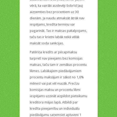
vērā, ka vairāki aizdevēji šobrīd ļauj
aizņemties bez procentiem uz 30
dienām. Ja naudu atmaksāt ātrāk nav
iespējams, kredīta termiņu var
pagarināt. Tas ir maksas pakalpojums,
taču tas ir krietni labāk nekā vēlāk
maksāt soda sankcijas.
Patēriņa kredīts ar pēcapmaksu
turpretī nav pieejams bez komisijas
maksas, taču tam ir zemākas procentu
likmes. Labākajiem piedāvājumiem
procentu maksājum ir sākot no 1,6%
mēnesī vai pat vēl mazāk. Precīzu
komisijas maksu un procentu likmi
iespējams uzzināt aizpildot pieteikumu
kreditora mājas lapā. Atbildi par
kredīta pieejamību un individuālu
piedāvājumu saņemsiet aptuveni 1