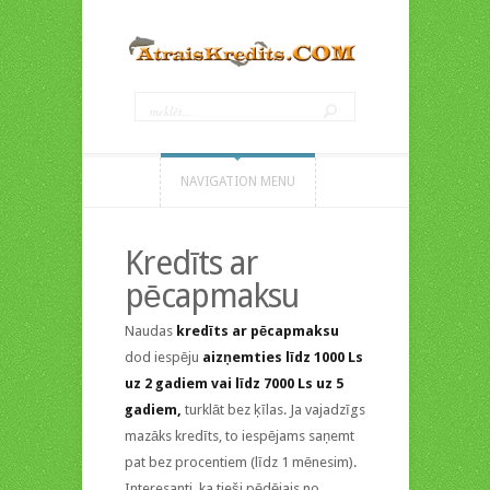
NAVIGATION MENU
Kredīts ar
pēcapmaksu
Naudas
kredīts ar pēcapmaksu
dod iespēju
aizņemties līdz 1000 Ls
uz 2 gadiem vai līdz 7000 Ls uz 5
gadiem,
turklāt bez ķīlas. Ja vajadzīgs
mazāks kredīts, to iespējams saņemt
pat bez procentiem (līdz 1 mēnesim).
Interesanti, ka tieši pēdējais no