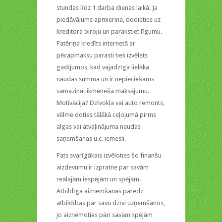
stundas līdz 1 darba dienas laikā. Ja
piedāvājums apmierina, dodieties uz
kreditora biroju un parakstiet līgumu.
Patēriņa kredīts internetā ar
pēcapmaksu parasti tiek izvēlets
gadījumos, kad vajadzīga lielāka
naudas summa un ir nepieciešams
samazināt ikmēneša maksājumu.
Motivācija? Dzīvokļa vai auto remonts,
vēlme doties tālākā ceļojumā pirms
algas vai atvaļinājuma naudas
saņemšanas u.c. iemesli.
Pats svarīgākais izvēloties šo finanšu
aizdevumu ir izpratne par savām
reālajām iespējām un spējām.
Atbildīga aizņemšanās paredz
atbildības par savu dzīvi uzņemšanos,
jo aizņemoties pāri savām spējām