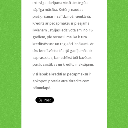
izdevīga darījuma vietā tiek iegūta
sāpīga mācība. Kritēriji naudas
piešķiršanai ir salīdzinoši vienkārši.
Kredīts ar pēcapmaksu ir pieejams
ikvienam Latvijas iedzīvotājam no 18
gadiem, pie nosacījuma, ka ir tīra
kredītvēsture un regulāri ienākumi. Ar
tīru kredītvēsturi šasjā gadījumā tiek
saprasts tas, ka nedrīkst būt kavētas
parādsaistības un kredītu maksājumi.
Visi labākie kredīti ar pēcapmaksu ir
apkopoti portāla atraiskredits.com
sākumlapā.